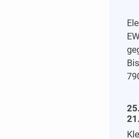
El
EW
ge
Bi
79
25
21
Kl