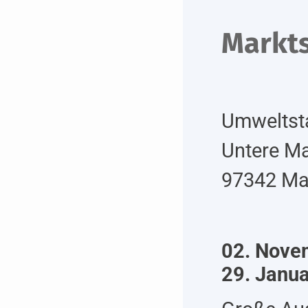
Markts
Umweltsta
Untere M
97342 Mar
02. Nove
29. Janu