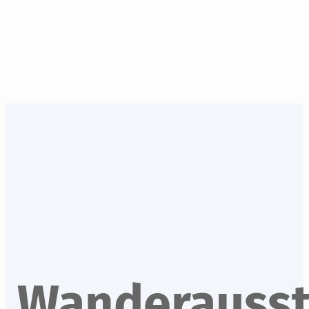
Wander­ausst