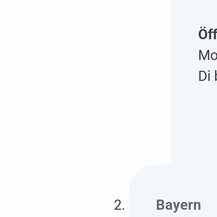
Öf
Mo
Di 
Bayern